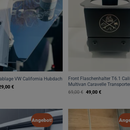
Front Flaschenhalter T6.1 Cali
ablage VW California Hubdach
Multivan Caravelle Transporte
Ursprünglicher
Aktueller
29,00
€
Preis
Preis
Ursprünglicher
Aktueller
69,00
€
49,00
€
war:
ist:
Preis
Preis
35,00 €
29,00 €.
Dieses
war:
ist:
69,00 €
49,00 €.
Produkt
weist
Angebot!
Ange
mehrere
Varianten