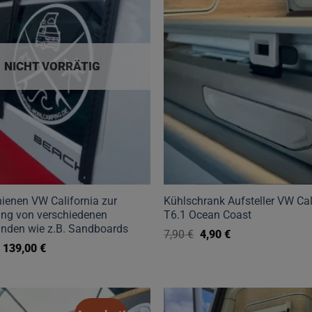
auf.
Die
Optionen
NICHT VORRÄTIG
können
auf
der
Produktseite
gewählt
werden
hienen VW California zur
Kühlschrank Aufsteller VW Cal
ung von verschiedenen
T6.1 Ocean Coast
nden wie z.B. Sandboards
Ursprünglicher
Aktueller
7,90
€
4,90
€
Preis
Preis
Ursprünglicher
Aktueller
139,00
€
war:
ist:
Preis
Preis
7,90 €
4,90 €.
war:
ist:
149,00 €
139,00 €.