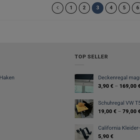
1
2
3
4
5
6
n
TOP SELLER
ite
 Haken
Deckenregal magn
3,90
€
–
169,00
Schuhregal VW T5
19,00
€
–
79,00
California Kleide
5,90
€