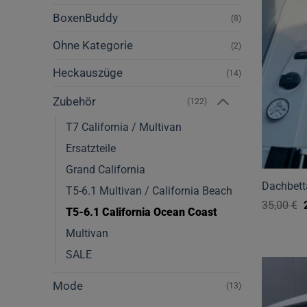
BoxenBuddy
(8)
Ohne Kategorie
(2)
Heckauszüge
(14)
Zubehör
(122)
T7 California / Multivan
Ersatzteile
Grand California
Dachbett
T5-6.1 Multivan / California Beach
35,00
€
T5-6.1 California Ocean Coast
Multivan
SALE
Mode
(13)