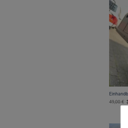
Einhandb
49,00
€
Dieses
Produkt
weist