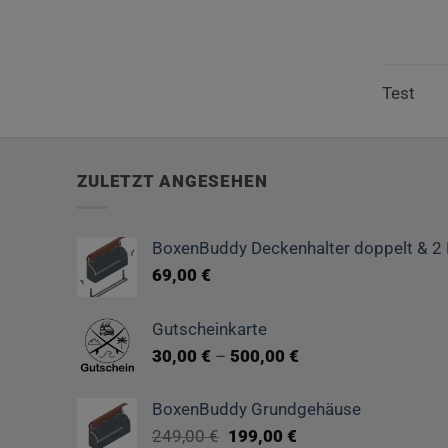
weist
mehrere
Variante
Test
auf.
Die
Optionen
können
ZULETZT ANGESEHEN
auf
der
Produktse
BoxenBuddy Deckenhalter doppelt & 2
gewählt
69,00
€
werden
Gutscheinkarte
30,00
€
–
500,00
€
BoxenBuddy Grundgehäuse
Ursprünglicher
Aktueller
249,00
€
199,00
€