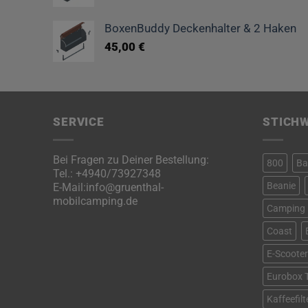
Preis
Preis
war:
ist:
BoxenBuddy Deckenhalter & 2 Haken
249,00 €
199,00 €.
45,00
€
SERVICE
STICH
Bei Fragen zu Deiner Bestellung:
800
B
Tel.:
+4940/73927348
Beanie
E-Mail:
info@gruenthal-
mobilcamping.de
Camping
Coast
E-Scooter
Eurobox 
Kaffeefilt