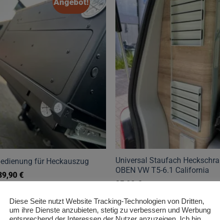
Angebot!
Universal Staufach Heckschr
edienung für Heckauszug
OBEN VW T5-6.1 California
Ursprünglicher
Aktueller
39,90
€
Preis
Preis
25,90
€
war:
ist:
49,00 €
39,90 €.
Dieses
Diese Seite nutzt Website Tracking-Technologien von Dritten,
Produkt
um ihre Dienste anzubieten, stetig zu verbessern und Werbung
entsprechend der Interessen der Nutzer anzuzeigen. Ich bin