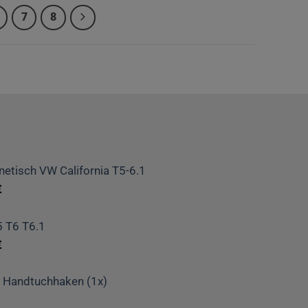
7
8
etisch VW California T5-6.1
€
 T6 T6.1
€
r- Handtuchhaken (1x)