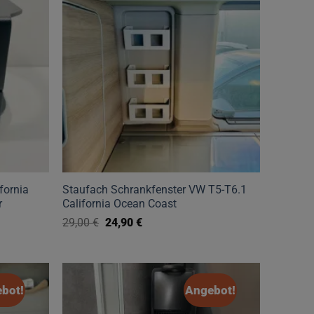
fornia
Staufach Schrankfenster VW T5-T6.1
r
California Ocean Coast
Ursprünglicher
Aktueller
29,00
€
24,90
€
Preis
Preis
Dieses
war:
ist:
29,00 €
24,90 €.
Produkt
weist
bot!
Angebot!
mehrere
Varianten