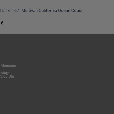
 T5 T6 T6.1 Multivan California Ocean Coast
0
€
Meessen
stag:
-13.00 Uhr