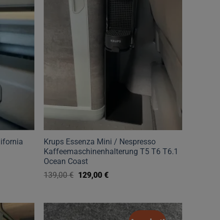
auf.
Die
Optionen
können
auf
der
Produktseite
gewählt
werden
ifornia
Krups Essenza Mini / Nespresso
Kaffeemaschinenhalterung T5 T6 T6.1
Ocean Coast
Ursprünglicher
Aktueller
139,00
€
129,00
€
Preis
Preis
war:
ist:
139,00 €
129,00 €.