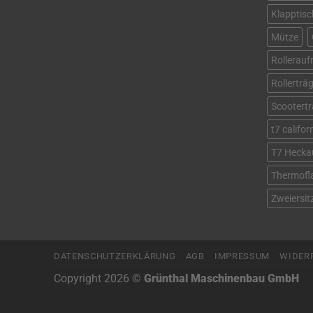
Klapptisc
Mütze
Rollerau
Rollerträ
Scootertr
t7 califo
T7 Hecka
Thermofl
Zweiersi
DATENSCHUTZERKLÄRUNG
AGB
IMPRESSUM
WIDER
Copyright 2026 ©
Grünthal Maschinenbau GmbH