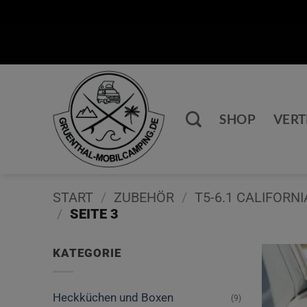
Zum
Inhalt
springen
SHOP
VER
START
/
ZUBEHÖR
/
T5-6.1 CALIFORN
/
SEITE 3
KATEGORIE
Heckküchen und Boxen
(9)