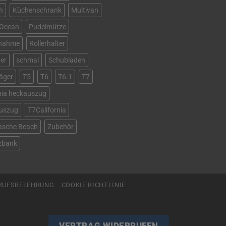
h
Küchenschrank
Multivan
Ocean
Pudelmütze
fnahme
Rollerhalter
ger
schmal
Schubladen
äger
T5
T6
T6.1
T7
rnia heckauszug
uszug
T7California
asche Beach
Zubehör
tzbank
RUFSBELEHRUNG
COOKIE RICHTLINIE
VERTRAG WIDERRUFEN