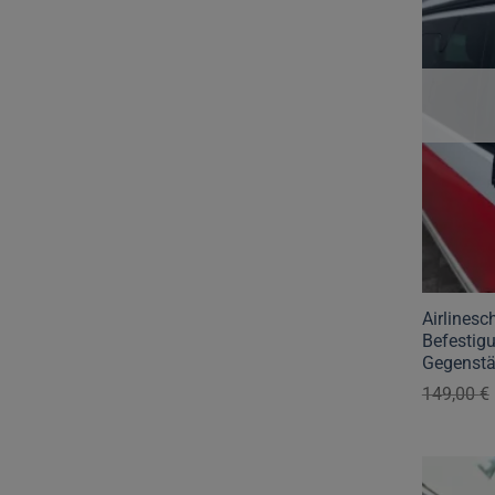
Airlinesc
Befestig
Gegenstä
149,00
€