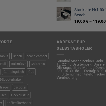
Staukiste Nr1 für
Beach
19,00
€
–
119,0
WORTE
ADRESSE FÜR
SELBSTABHOLER
ambus
Beach
beach camper
Grünthal Maschinenbau GmbH,
Bulli
Bullimütze
California
10,
22113 Oststeinbek.
Unsere
Öffnungszeiten:
Montag-Donner
8.00-15.30 Uhr
Freitag: 8.00
Campingtisch
Cap
Bitte nur nach telefonischer
Vereinbarung
E-Scooterhalter
träger
Escooter
Tisch
Heckauszug
er
Kaffeefilterhalter