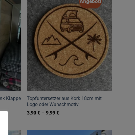
Angebot!
ank Klappe
Topfuntersetzer aus Kork 18cm mit
Logo oder Wunschmotiv
3,90
€
–
9,99
€
Dieses
Produkt