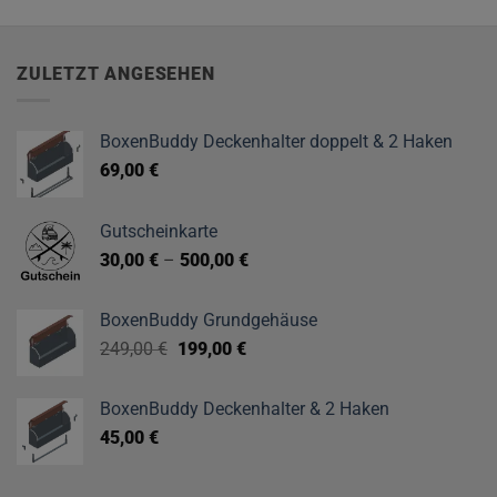
ZULETZT ANGESEHEN
BoxenBuddy Deckenhalter doppelt & 2 Haken
69,00
€
Gutscheinkarte
30,00
€
–
500,00
€
BoxenBuddy Grundgehäuse
Ursprünglicher
Aktueller
249,00
€
199,00
€
Preis
Preis
war:
ist:
BoxenBuddy Deckenhalter & 2 Haken
249,00 €
199,00 €.
45,00
€