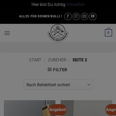
Hier bist Du richtig
Verwerfen
Zum
ALLES FÜR DEINEN BULLI !
Inhalt
springen
0
START
/
ZUBEHÖR
/
SEITE 2
FILTER
Angebot!
Ange