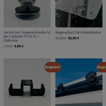
Verzurröse / Augenschraube für
Regenschutz fürs Seitenfenster
die C-Schiene T5 T6 T6.1
Ursprünglicher
Aktueller
39,00
€
36,00
€
California
Preis
Preis
war:
ist:
Ursprünglicher
Aktueller
7,90
€
6,90
€
39,00 €
36,00 €.
Preis
Preis
war:
ist:
7,90 €
6,90 €.
Angebot!
Ange