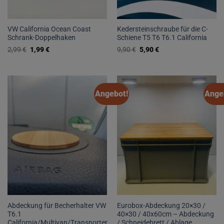
VW California Ocean Coast
Kedersteinschraube für die C-
Schrank-Doppelhaken
Schiene T5 T6 T6.1 California
Ursprünglicher
Aktueller
Ursprünglicher
Aktueller
2,99
€
1,99
€
9,90
€
5,90
€
Preis
Preis
Preis
Preis
war:
ist:
war:
ist:
2,99 €
1,99 €.
9,90 €
5,90 €.
Angebot!
Ange
Abdeckung für Becherhalter VW
Eurobox-Abdeckung 20×30 /
T6.1
40×30 / 40x60cm – Abdeckung
California/Multivan/Transporter
/ Schneidebrett / Ablage