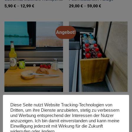
5,90
€
–
12,99
€
29,00
€
–
59,00
€
Dieses
Dieses
Produkt
Produkt
weist
weist
mehrere
mehrere
Angebot!
Varianten
Varianten
auf.
auf.
Die
Die
Optionen
Optionen
können
können
auf
auf
der
der
Produktseite
Produktseite
gewählt
gewählt
werden
werden
VW T5 T6 T6.1 Multivan /
Zweiersitzbank Schublade für
California Beach Küchenmodul
VW T5 T6 T6.1 California Ocean
Diese Seite nutzt Website Tracking-Technologien von
2 „Schneidebrett“
Coast
Dritten, um ihre Dienste anzubieten, stetig zu verbessern
Ursprünglicher
Aktueller
79,00
€
69,00
€
279,00
€
und Werbung entsprechend der Interessen der Nutzer
Preis
Preis
anzuzeigen. Ich bin damit einverstanden und kann meine
war:
ist:
Einwilligung jederzeit mit Wirkung für die Zukunft
79,00 €
69,00 €.
widerrufen oder ändern..