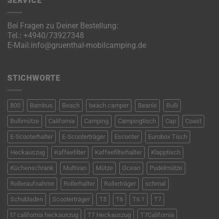
SERVICE
Bei Fragen zu Deiner Bestellung:
Tel.:
+4940/73927348
E-Mail:
info@gruenthal-mobilcamping.de
STICHWORTE
800
Bambus
Beach
beach camper
Beanie
Bulli
Bullimütze
California
Camping
Campingtisch
Cap
Coast
E-Scooterhalter
E-Scooterträger
Escooter
Eurobox Tisch
Heckauszug
Kaffeefilter
Kaffeefilterhalter
Klapptisch
Küchenschrank
Multivan
Mütze
Ocean
Pudelmütze
Rolleraufnahme
Rollerhalter
Rollerträger
schmal
Schubladen
Scooterträger
T5
T6
T6.1
T7
t7 california heckauszug
T7 Heckauszug
T7California