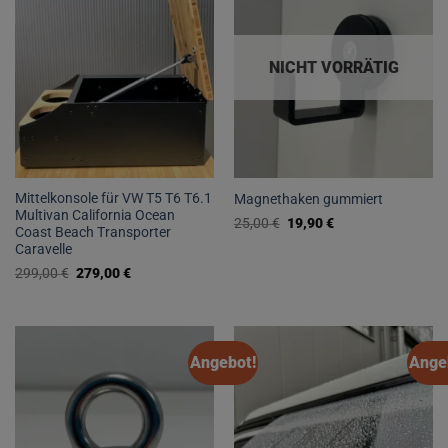
NICHT VORRÄTIG
Mittelkonsole für VW T5 T6 T6.1
Magnethaken gummiert
Multivan California Ocean
Ursprünglicher
Aktueller
25,00
€
19,90
€
Coast Beach Transporter
Preis
Preis
war:
ist:
Caravelle
25,00 €
19,90 €.
Ursprünglicher
Aktueller
299,00
€
279,00
€
Preis
Preis
war:
ist:
299,00 €
279,00 €.
Angebot!
Ange