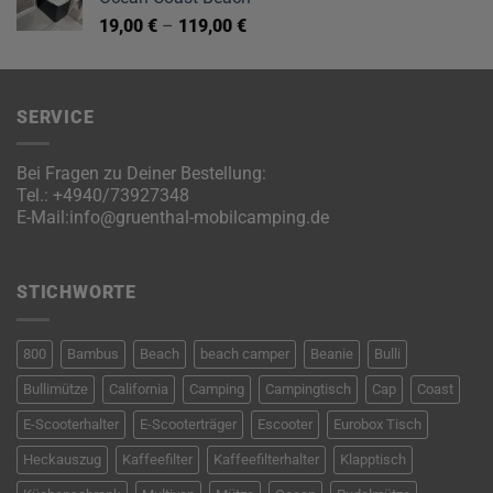
19,00
€
–
119,00
€
SERVICE
Bei Fragen zu Deiner Bestellung:
Tel.:
+4940/73927348
E-Mail:
info@gruenthal-mobilcamping.de
STICHWORTE
800
Bambus
Beach
beach camper
Beanie
Bulli
Bullimütze
California
Camping
Campingtisch
Cap
Coast
E-Scooterhalter
E-Scooterträger
Escooter
Eurobox Tisch
Heckauszug
Kaffeefilter
Kaffeefilterhalter
Klapptisch