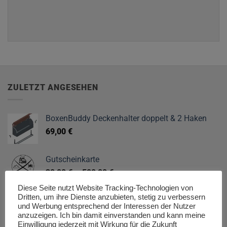
ZULETZT ANGESEHEN
BoxenBuddy Deckenhalter doppelt & 2 Haken
69,00
€
Gutscheinkarte
30,00
€
–
500,00
€
Diese Seite nutzt Website Tracking-Technologien von
Dritten, um ihre Dienste anzubieten, stetig zu verbessern
BoxenBuddy Grundgehäuse
und Werbung entsprechend der Interessen der Nutzer
Ursprünglicher
Aktueller
249,00
€
199,00
€
anzuzeigen. Ich bin damit einverstanden und kann meine
Preis
Preis
Einwilligung jederzeit mit Wirkung für die Zukunft