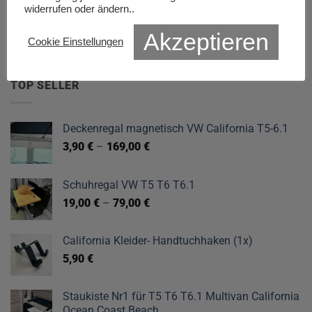
war:
ist:
widerrufen oder ändern..
BoxenBuddy Deckenhalter & 2 Haken
249,00 €
199,00 €.
Akzeptieren
45,00
€
Cookie Einstellungen
TOP SELLER
Deckenregal magnetisch VW California T5-6.1
3,90
€
–
169,00
€
Schuhregal VW T5 T6 T6.1
19,00
€
–
79,00
€
California Kleider- Handtuchhaken (1x)
5,90
€
Staukiste Nr1 für T5 T6 T6.1 Multivan California
Ocean Coast Beach