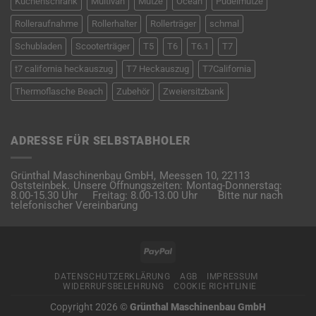
Küchenschrank
Multivan
Mütze
Ocean
Pudelmütze
Rolleraufnahme
Rollerhalter
Rollerträger
schmal
Schubladen
Scooterträger
T5
T6
T6.1
T7
t7 california heckauszug
T7 Heckauszug
T7California
Thermoflasche Beach
Zubehör
Zweiersitzbank
ADRESSE FÜR SELBSTABHOLER
Grünthal Maschinenbau GmbH,
Meessen 10,
22113
Oststeinbek.
Unsere Öffnungszeiten:
Montag-Donnerstag:
8.00-15.30 Uhr
Freitag: 8.00-13.00 Uhr
Bitte nur nach
telefonischer Vereinbarung
PayPal
DATENSCHUTZERKLÄRUNG
AGB
IMPRESSUM
WIDERRUFSBELEHRUNG
COOKIE RICHTLINIE
Copyright 2026 ©
Grünthal Maschinenbau GmbH