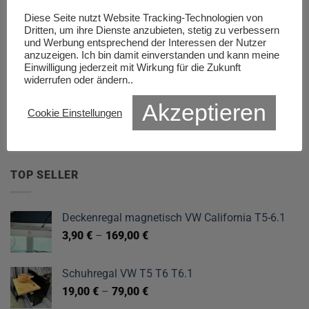
30,00
€
–
500,00
€
Diese Seite nutzt Website Tracking-Technologien von
Dritten, um ihre Dienste anzubieten, stetig zu verbessern
und Werbung entsprechend der Interessen der Nutzer
BoxenBuddy Grundgehäuse
anzuzeigen. Ich bin damit einverstanden und kann meine
Einwilligung jederzeit mit Wirkung für die Zukunft
Ursprünglicher
Aktueller
249,00
€
199,00
€
widerrufen oder ändern..
Preis
Preis
war:
ist:
Akzeptieren
BoxenBuddy Deckenhalter & 2 Haken
Cookie Einstellungen
249,00 €
199,00 €.
45,00
€
TOP SELLER
Deckenregal magnetisch VW California T5-6.1
3,90
€
–
169,00
€
Schuhregal VW T5 T6 T6.1
19,00
€
–
79,00
€