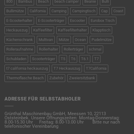
800
Bambus
Beach
beach camper
Beanie
Bulli
Bullimütze
California
Camping
Campingtisch
Cap
Coast
E-Scooterhalter
E-Scooterträger
Escooter
Eurobox Tisch
Heckauszug
Kaffeefilter
Kaffeefilterhalter
Klapptisch
Küchenschrank
Multivan
Mütze
Ocean
Pudelmütze
Rolleraufnahme
Rollerhalter
Rollerträger
schmal
Schubladen
Scooterträger
T5
T6
T6.1
T7
t7 california heckauszug
T7 Heckauszug
T7California
Thermoflasche Beach
Zubehör
Zweiersitzbank
ADRESSE FÜR SELBSTABHOLER
Grünthal Maschinenbau GmbH,
Meessen 10,
22113
Oststeinbek.
Unsere Öffnungszeiten:
Montag-Donnerstag:
8.00-15.30 Uhr
Freitag: 8.00-13.00 Uhr
Bitte nur nach
telefonischer Vereinbarung