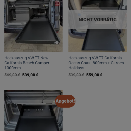
NICHT VORRÄTIG
Heckauszug VW T7 New
Heckauszug VW T7 California
California Beach Camper
Ocean Coast 800mm + Citroen
1000mm
Holidays
Ursprünglicher
Aktueller
Ursprünglicher
Aktueller
569,00
€
539,00
€
599,00
€
559,00
€
Preis
Preis
Preis
Preis
war:
ist:
war:
ist:
569,00 €
539,00 €.
599,00 €
559,00 €.
Angebot!