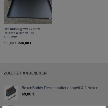
Heckauszug VW T7 New
California Beach TOUR
1000mm
Ursprünglicher
Aktueller
689,00
€
635,00
€
Preis
Preis
war:
ist:
689,00 €
635,00 €.
ZULETZT ANGESEHEN
BoxenBuddy Deckenhalter doppelt & 2 Haken
69,00
€
Gutscheinkarte