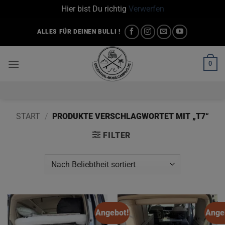
Hier bist Du richtig
Verwerfen
Zum
ALLES FÜR DEINEN BULLI !
Inhalt
springen
0
START
/
PRODUKTE VERSCHLAGWORTET MIT „T7“
FILTER
Angebot!
Ange