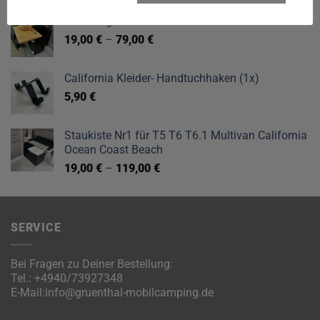
Schuhregal VW T5 T6 T6.1
19,00
€
–
79,00
€
California Kleider- Handtuchhaken (1x)
5,90
€
Staukiste Nr1 für T5 T6 T6.1 Multivan California
Ocean Coast Beach
19,00
€
–
119,00
€
SERVICE
Bei Fragen zu Deiner Bestellung:
Tel.:
+4940/73927348
E-Mail:
info@gruenthal-mobilcamping.de