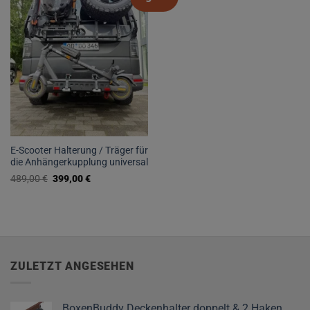
E-Scooter Halterung / Träger für
die Anhängerkupplung universal
Ursprünglicher
Aktueller
489,00
€
399,00
€
Preis
Preis
war:
ist:
489,00 €
399,00 €.
ZULETZT ANGESEHEN
BoxenBuddy Deckenhalter doppelt & 2 Haken