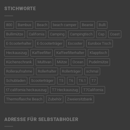
STICHWORTE
800
Bambus
Beach
beach camper
Beanie
Bulli
Bullimütze
California
Camping
Campingtisch
Cap
Coast
E-Scooterhalter
E-Scooterträger
Escooter
Eurobox Tisch
Heckauszug
Kaffeefilter
Kaffeefilterhalter
Klapptisch
Küchenschrank
Multivan
Mütze
Ocean
Pudelmütze
Rolleraufnahme
Rollerhalter
Rollerträger
schmal
Schubladen
Scooterträger
T5
T6
T6.1
T7
t7 california heckauszug
T7 Heckauszug
T7California
Thermoflasche Beach
Zubehör
Zweiersitzbank
ADRESSE FÜR SELBSTABHOLER