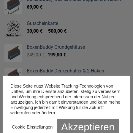
69,00
€
Gutscheinkarte
30,00
€
–
500,00
€
BoxenBuddy Grundgehäuse
Ursprünglicher
Aktueller
249,00
€
199,00
€
Preis
Preis
war:
ist:
BoxenBuddy Deckenhalter & 2 Haken
249,00 €
199,00 €.
45,00
€
Diese Seite nutzt Website Tracking-Technologien von
Dritten, um ihre Dienste anzubieten, stetig zu verbessern
und Werbung entsprechend der Interessen der Nutzer
TOP SELLER
anzuzeigen. Ich bin damit einverstanden und kann meine
Einwilligung jederzeit mit Wirkung für die Zukunft
widerrufen oder ändern..
Deckenregal magnetisch VW California T5-6.1
Akzeptieren
3,90
€
–
169,00
€
Cookie Einstellungen