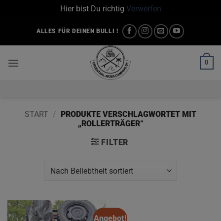
Hier bist Du richtig
Verwerfen
Zum
ALLES FÜR DEINEN BULLI !
Inhalt
springen
0
START
/
PRODUKTE VERSCHLAGWORTET MIT
„ROLLERTRÄGER“
FILTER
Angebot!