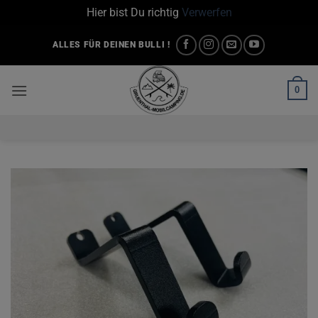
Hier bist Du richtig
Verwerfen
Zum
ALLES FÜR DEINEN BULLI !
Inhalt
springen
0