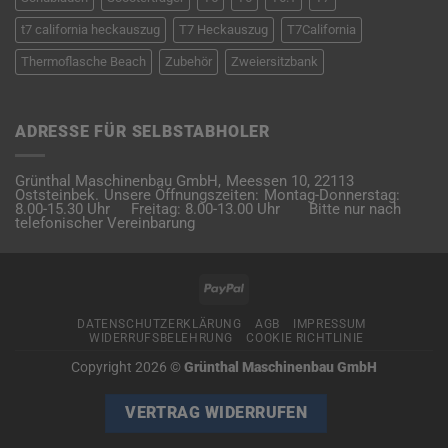
t7 california heckauszug
T7 Heckauszug
T7California
Thermoflasche Beach
Zubehör
Zweiersitzbank
ADRESSE FÜR SELBSTABHOLER
Grünthal Maschinenbau GmbH,
Meessen 10,
22113
Oststeinbek.
Unsere Öffnungszeiten:
Montag-Donnerstag:
8.00-15.30 Uhr
Freitag: 8.00-13.00 Uhr
Bitte nur nach
telefonischer Vereinbarung
PayPal
DATENSCHUTZERKLÄRUNG
AGB
IMPRESSUM
WIDERRUFSBELEHRUNG
COOKIE RICHTLINIE
Copyright 2026 ©
Grünthal Maschinenbau GmbH
VERTRAG WIDERRUFEN