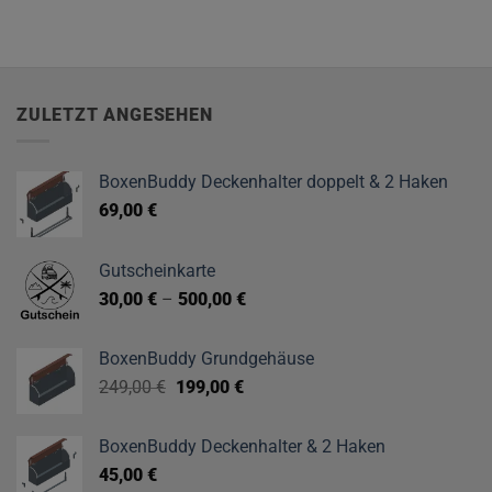
Produkt
39,00 €
36,00 €.
weist
mehrere
Varianten
auf.
ZULETZT ANGESEHEN
Die
Optionen
können
BoxenBuddy Deckenhalter doppelt & 2 Haken
auf
69,00
€
der
Produktseite
gewählt
Gutscheinkarte
werden
30,00
€
–
500,00
€
BoxenBuddy Grundgehäuse
Ursprünglicher
Aktueller
249,00
€
199,00
€
Preis
Preis
war:
ist:
BoxenBuddy Deckenhalter & 2 Haken
249,00 €
199,00 €.
45,00
€