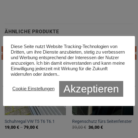
ÄHNLICHE PRODUKTE
Diese Seite nutzt Website Tracking-Technologien von
Dritten, um ihre Dienste anzubieten, stetig zu verbessern
ebot!
Angebot!
Ange
und Werbung entsprechend der Interessen der Nutzer
anzuzeigen. Ich bin damit einverstanden und kann meine
Einwilligung jederzeit mit Wirkung für die Zukunft
widerrufen oder ändern..
Akzeptieren
Cookie Einstellungen
Schuhregal VW T5 T6 T6.1
Regenschutz fürs Seitenfenster
Ursprünglicher
Aktueller
19,00
€
–
79,00
€
39,00
€
36,00
€
Preis
Preis
Dieses
war:
ist: