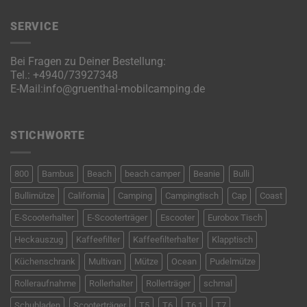
SERVICE
Bei Fragen zu Deiner Bestellung:
Tel.:
+4940/73927348
E-Mail:
info@gruenthal-mobilcamping.de
STICHWORTE
800
Bambus
Beach
beach camper
Beanie
Bulli
Bullimütze
California
Camping
Campingtisch
Cap
Coast
E-Scooterhalter
E-Scooterträger
Escooter
Eurobox Tisch
Heckauszug
Kaffeefilter
Kaffeefilterhalter
Klapptisch
Küchenschrank
Multivan
Mütze
Ocean
Pudelmütze
Rolleraufnahme
Rollerhalter
Rollerträger
schmal
Schubladen
Scooterträger
T5
T6
T6.1
T7