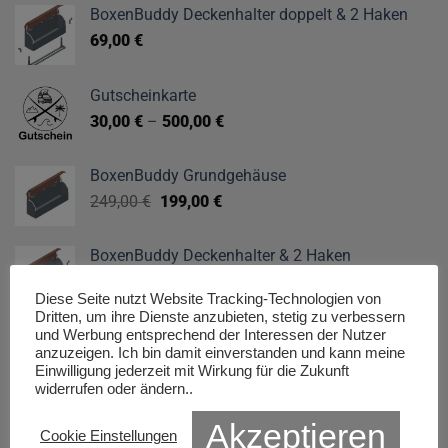
auf
BoxenBuddy Deckenhalter doppelt & 2 Haken
können
der
auf
69,00
€
Produktseite
der
gewählt
Produktseite
werden
Gutscheinkarte
gewählt
30,00
€
–
500,00
€
werden
BoxenBuddy Grundgehäuse
Ursprünglicher
Aktueller
249,00
€
199,00
€
Preis
Preis
war:
ist:
BoxenBuddy Deckenhalter & 2 Haken
249,00 €
199,00 €.
45,00
€
Diese Seite nutzt Website Tracking-Technologien von
Dritten, um ihre Dienste anzubieten, stetig zu verbessern
und Werbung entsprechend der Interessen der Nutzer
TOP SELLER
anzuzeigen. Ich bin damit einverstanden und kann meine
Einwilligung jederzeit mit Wirkung für die Zukunft
widerrufen oder ändern..
Deckenregal magnetisch VW California T5-6.1
Akzeptieren
Cookie Einstellungen
3,90
€
–
169,00
€