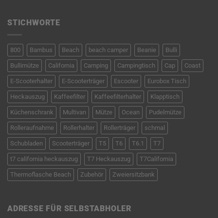
STICHWORTE
800
Bambus
Beach
beach camper
Beanie
Bulli
Bullimütze
California
Camping
Campingtisch
Cap
Coast
E-Scooterhalter
E-Scooterträger
Escooter
Eurobox Tisch
Heckauszug
Kaffeefilter
Kaffeefilterhalter
Klapptisch
Küchenschrank
Multivan
Mütze
Ocean
Pudelmütze
Rolleraufnahme
Rollerhalter
Rollerträger
schmal
Schubladen
Scooterträger
T5
T6
T6.1
T7
t7 california heckauszug
T7 Heckauszug
T7California
Thermoflasche Beach
Zubehör
Zweiersitzbank
ADRESSE FÜR SELBSTABHOLER