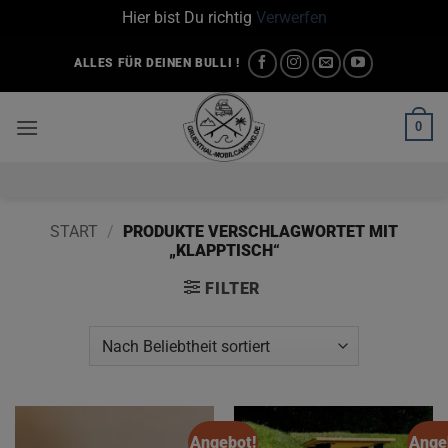
Hier bist Du richtig
Verwerfen
Zum
ALLES FÜR DEINEN BULLI !
Inhalt
springen
0
START
/
PRODUKTE VERSCHLAGWORTET MIT
„KLAPPTISCH“
FILTER
Angebot!
Ange