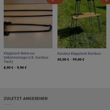
Klapptisch-Beine zur
Eurobox Klapptisch Bambus
Selbstmontage (z.B. Eurobox-
65,00
€
–
99,00
€
Tisch)
Dieses
8,90
€
–
9,90
€
Produkt
Dieses
weist
Produkt
mehrere
weist
Varianten
mehrere
auf.
Varianten
Die
ZULETZT ANGESEHEN
auf.
Optionen
Die
können
Optionen