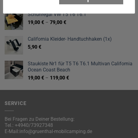
Schuhregal VW T5 T6 T6.1
19,00
€
–
79,00
€
California Kleider- Handtuchhaken (1x)
5,90
€
Staukiste Nr1 für T5 T6 T6.1 Multivan California
Ocean Coast Beach
19,00
€
–
119,00
€
SERVICE
Bei Fragen zu Deiner Bestellung:
Tel.:
+4940/73927348
E-Mail:
info@gruenthal-mobilcamping.de