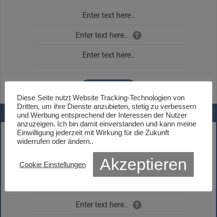
Enter text here..
Enter text here..
?
Enter text here..
CLICK ME!
Diese Seite nutzt Website Tracking-Technologien von
Dritten, um ihre Dienste anzubieten, stetig zu verbessern
ENTER TITLE HERE..
und Werbung entsprechend der Interessen der Nutzer
anzuzeigen. Ich bin damit einverstanden und kann meine
Einwilligung jederzeit mit Wirkung für die Zukunft
99$
widerrufen oder ändern..
Akzeptieren
Cookie Einstellungen
Enter description here...
Enter text here..
?
Enter text here..
?