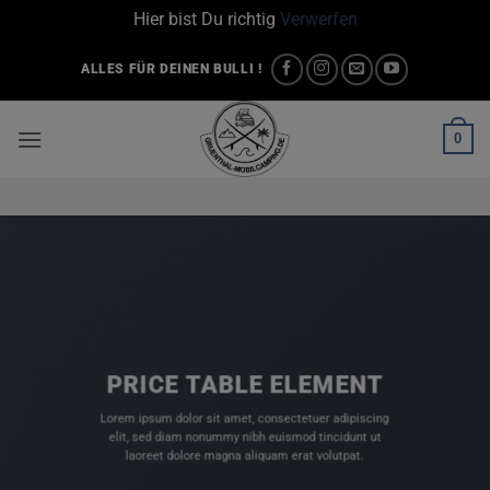
Hier bist Du richtig
Verwerfen
Zum
ALLES FÜR DEINEN BULLI !
Inhalt
springen
0
PRICE TABLE ELEMENT
Lorem ipsum dolor sit amet, consectetuer adipiscing
elit, sed diam nonummy nibh euismod tincidunt ut
laoreet dolore magna aliquam erat volutpat.