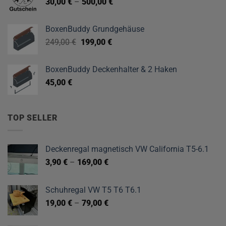
30,00
€
–
500,00
€
BoxenBuddy Grundgehäuse
Ursprünglicher
Aktueller
249,00
€
199,00
€
Preis
Preis
war:
ist:
BoxenBuddy Deckenhalter & 2 Haken
249,00 €
199,00 €.
45,00
€
TOP SELLER
Deckenregal magnetisch VW California T5-6.1
3,90
€
–
169,00
€
Schuhregal VW T5 T6 T6.1
19,00
€
–
79,00
€