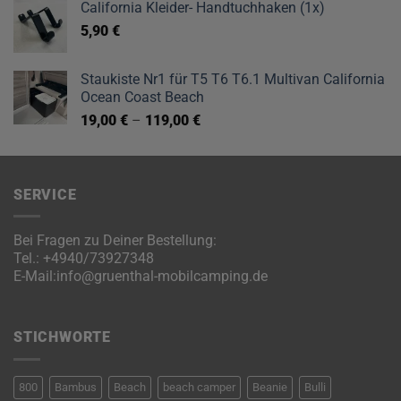
California Kleider- Handtuchhaken (1x)
5,90
€
Staukiste Nr1 für T5 T6 T6.1 Multivan California
Ocean Coast Beach
19,00
€
–
119,00
€
SERVICE
Bei Fragen zu Deiner Bestellung:
Tel.:
+4940/73927348
E-Mail:
info@gruenthal-mobilcamping.de
STICHWORTE
800
Bambus
Beach
beach camper
Beanie
Bulli