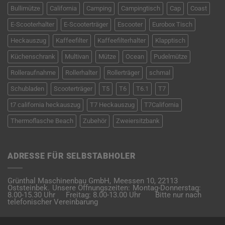
Bullimütze
California
Camping
Campingtisch
Cap
Coast
E-Scooterhalter
E-Scooterträger
Escooter
Eurobox Tisch
Heckauszug
Kaffeefilter
Kaffeefilterhalter
Klapptisch
Küchenschrank
Multivan
Mütze
Ocean
Pudelmütze
Rolleraufnahme
Rollerhalter
Rollerträger
schmal
Schubladen
Scooterträger
T5
T6
T6.1
T7
t7 california heckauszug
T7 Heckauszug
T7California
Thermoflasche Beach
Zubehör
Zweiersitzbank
ADRESSE FÜR SELBSTABHOLER
Grünthal Maschinenbau GmbH,
Meessen 10,
22113
Oststeinbek.
Unsere Öffnungszeiten:
Montag-Donnerstag:
8.00-15.30 Uhr
Freitag: 8.00-13.00 Uhr
Bitte nur nach
telefonischer Vereinbarung