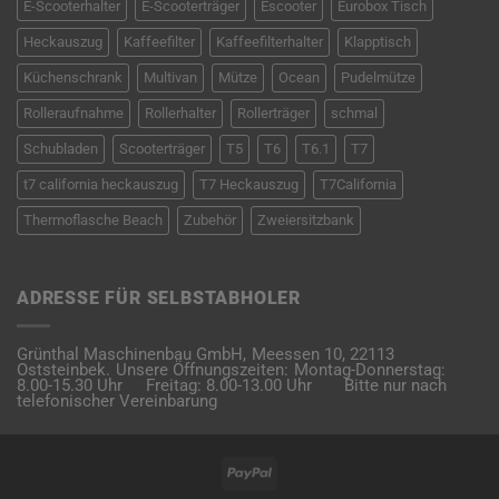
E-Scooterhalter
E-Scooterträger
Escooter
Eurobox Tisch
Heckauszug
Kaffeefilter
Kaffeefilterhalter
Klapptisch
Küchenschrank
Multivan
Mütze
Ocean
Pudelmütze
Rolleraufnahme
Rollerhalter
Rollerträger
schmal
Schubladen
Scooterträger
T5
T6
T6.1
T7
t7 california heckauszug
T7 Heckauszug
T7California
Thermoflasche Beach
Zubehör
Zweiersitzbank
ADRESSE FÜR SELBSTABHOLER
Grünthal Maschinenbau GmbH,
Meessen 10,
22113
Oststeinbek.
Unsere Öffnungszeiten:
Montag-Donnerstag:
8.00-15.30 Uhr
Freitag: 8.00-13.00 Uhr
Bitte nur nach
telefonischer Vereinbarung
PayPal