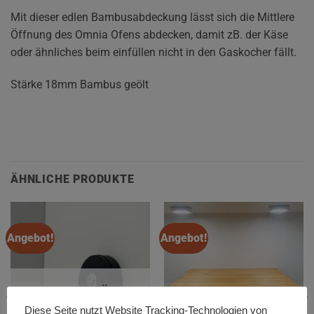
Mit dieser edlen Bambusabdeckung lässt sich die Mittlere
Öffnung des Omnia Ofens abdecken, damit zB. der Käse
oder ähnliches beim einfüllen nicht in den Gaskocher fällt.
Stärke 18mm Bambus geölt
ÄHNLICHE PRODUKTE
Angebot!
Angebot!
NICHT VORRÄTIG
Diese Seite nutzt Website Tracking-Technologien von