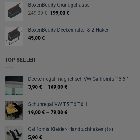
BoxenBuddy Grundgehäuse
Ursprünglicher
Aktueller
249,00
€
199,00
€
Preis
Preis
war:
ist:
BoxenBuddy Deckenhalter & 2 Haken
249,00 €
199,00 €.
45,00
€
TOP SELLER
Deckenregal magnetisch VW California T5-6.1
3,90
€
–
169,00
€
Schuhregal VW T5 T6 T6.1
19,00
€
–
79,00
€
California Kleider- Handtuchhaken (1x)
5,90
€