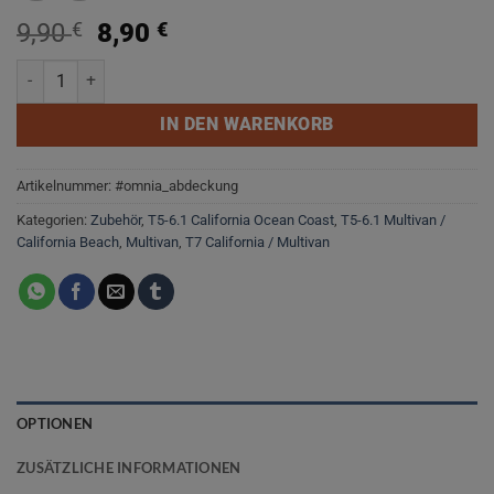
Ursprünglicher
Aktueller
9,90
€
8,90
€
Preis
Preis
Abdeckung / Einfüllhilfe Omnia Backofen Menge
war:
ist:
9,90 €
8,90 €.
IN DEN WARENKORB
Artikelnummer:
#omnia_abdeckung
Kategorien:
Zubehör
,
T5-6.1 California Ocean Coast
,
T5-6.1 Multivan /
California Beach
,
Multivan
,
T7 California / Multivan
OPTIONEN
ZUSÄTZLICHE INFORMATIONEN