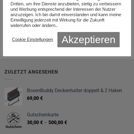
Dritten, um ihre Dienste anzubieten, stetig zu verbessern
und Werbung entsprechend der Interessen der Nutzer
anzuzeigen. Ich bin damit einverstanden und kann meine
Einwilligung jederzeit mit Wirkung für die Zukunft
widerrufen oder ändern..
Eurobox-Abdeckung 20×30 /
Magnethaken gummiert
40×30 / 40x60cm – Abdeckung
Ursprünglicher
Aktueller
25,00
€
19,90
€
Akzeptieren
Preis
Preis
Cookie Einstellungen
/ Schneidebrett / Ablage
war:
ist:
29,00
€
–
59,00
€
25,00 €
19,90 €.
Dieses
Produkt
weist
mehrere
ZULETZT ANGESEHEN
Varianten
auf.
Die
BoxenBuddy Deckenhalter doppelt & 2 Haken
Optionen
69,00
€
können
auf
der
Gutscheinkarte
Produktseite
30,00
€
–
500,00
€
gewählt
werden