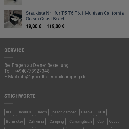
Staukiste Nr1 für T5 T6 T6.1 Multivan California
Ocean Coast Beach
19,00
€
–
119,00
€
SERVICE
Bei Fragen zu Deiner Bestellung:
Tel.:
+4940/73927348
E-Mail:
info@gruenthal-mobilcamping.de
STICHWORTE
800
Bambus
Beach
beach camper
Beanie
Bulli
Bullimütze
California
Camping
Campingtisch
Cap
Coast