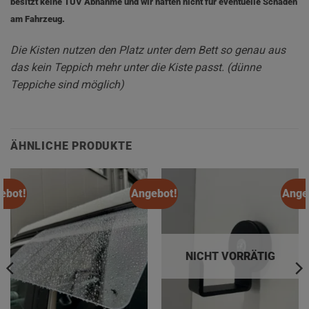
besitzt keine TÜV Abnahme und wir haften nicht für eventuelle Schäden
am Fahrzeug.
Die Kisten nutzen den Platz unter dem Bett so genau aus
das kein Teppich mehr unter die Kiste passt. (dünne
Teppiche sind möglich)
ÄHNLICHE PRODUKTE
ebot!
Angebot!
Ange
NICHT VORRÄTIG