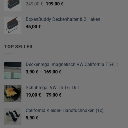
Ursprünglicher
Aktueller
249,00
€
199,00
€
Preis
Preis
war:
ist:
BoxenBuddy Deckenhalter & 2 Haken
249,00 €
199,00 €.
45,00
€
TOP SELLER
Deckenregal magnetisch VW California T5-6.1
3,90
€
–
169,00
€
Schuhregal VW T5 T6 T6.1
19,00
€
–
79,00
€
California Kleider- Handtuchhaken (1x)
5,90
€