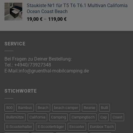
Staukiste Nr1 für T5 T6 T6.1 Multivan California
Ocean Coast Beach
19,00
€
–
119,00
€
SERVICE
Bei Fragen zu Deiner Bestellung:
Tel.:
+4940/73927348
E-Mail:
info@gruenthal-mobilcamping.de
STICHWORTE
800
Bambus
Beach
beach camper
Beanie
Bulli
Bullimütze
California
Camping
Campingtisch
Cap
Coast
E-Scooterhalter
E-Scooterträger
Escooter
Eurobox Tisch