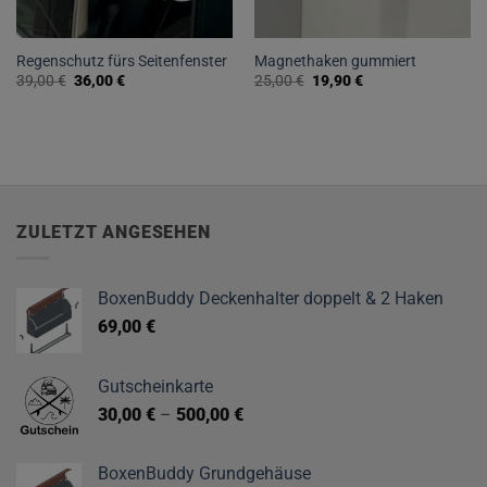
Regenschutz fürs Seitenfenster
Magnethaken gummiert
Ursprünglicher
Aktueller
Ursprünglicher
Aktueller
39,00
€
36,00
€
25,00
€
19,90
€
Preis
Preis
Preis
Preis
war:
ist:
war:
ist:
39,00 €
36,00 €.
25,00 €
19,90 €.
ZULETZT ANGESEHEN
BoxenBuddy Deckenhalter doppelt & 2 Haken
69,00
€
Gutscheinkarte
30,00
€
–
500,00
€
BoxenBuddy Grundgehäuse