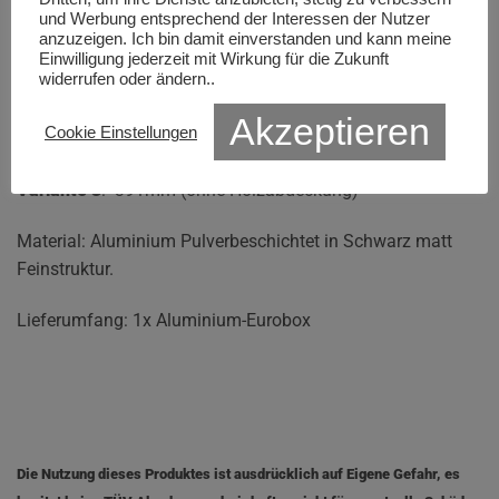
Alu-Eurobox Maße:
und Werbung entsprechend der Interessen der Nutzer
anzuzeigen. Ich bin damit einverstanden und kann meine
Breite: 300 mm
Einwilligung jederzeit mit Wirkung für die Zukunft
widerrufen oder ändern..
Länge: 400 mm
Akzeptieren
Cookie Einstellungen
Höhe:
Variante 1
: 254mm /
Variante 1
: 296mm /
Variante 3
: 391mm (ohne Holzabdeckung)
Material: Aluminium Pulverbeschichtet in Schwarz matt
Feinstruktur.
Lieferumfang: 1x Aluminium-Eurobox
Die Nutzung dieses Produktes ist ausdrücklich auf Eigene Gefahr, es