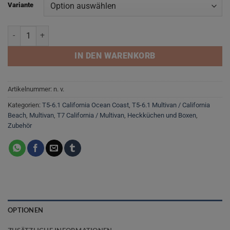
Variante
Aluminium Eurobox 40x30 optional mit Bambus Deckel Menge
IN DEN WARENKORB
Artikelnummer:
n. v.
Kategorien:
T5-6.1 California Ocean Coast
,
T5-6.1 Multivan / California
Beach
,
Multivan
,
T7 California / Multivan
,
Heckküchen und Boxen
,
Zubehör
OPTIONEN