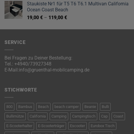
Staukiste Nr1 für T5 T6 T6.1 Multivan California
Ocean Coast Beach
19,00
€
–
119,00
€
SERVICE
Bei Fragen zu Deiner Bestellung:
Tel.:
+4940/73927348
E-Mail:
info@gruenthal-mobilcamping.de
STICHWORTE
800
Bambus
Beach
beach camper
Beanie
Bulli
Bullimütze
California
Camping
Campingtisch
Cap
Coast
E-Scooterhalter
E-Scooterträger
Escooter
Eurobox Tisch