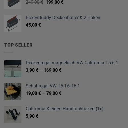
Ursprünglicher
Aktueller
249,00
€
199,00
€
Preis
Preis
war:
ist:
BoxenBuddy Deckenhalter & 2 Haken
249,00 €
199,00 €.
45,00
€
TOP SELLER
Deckenregal magnetisch VW California T5-6.1
3,90
€
–
169,00
€
Schuhregal VW T5 T6 T6.1
19,00
€
–
79,00
€
California Kleider- Handtuchhaken (1x)
5,90
€