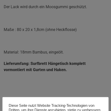
Der Lack wird durch ein Moosgummi geschützt.
Maße : 80 x 20 x 1,8cm (ohne Heckflosse)
Material: 18mm Bambus, eingeölt.
Lieferumfang: Surfbrett Hängetisch komplett
vormontiert mit Gurten und Haken.
Achtung:
Diese Seite nutzt Website Tracking-Technologien von
Dritten, um ihre Dienste anzubieten, stetig zu verbessern