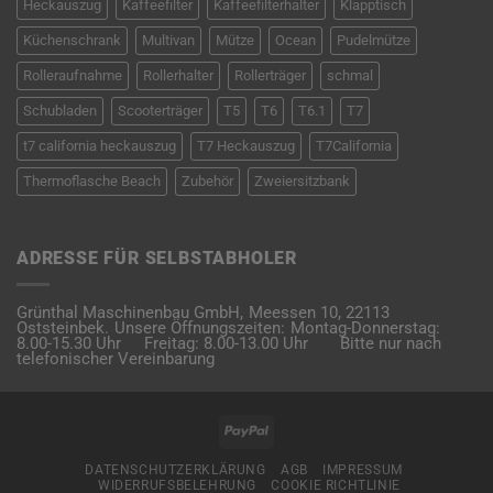
Heckauszug
Kaffeefilter
Kaffeefilterhalter
Klapptisch
Küchenschrank
Multivan
Mütze
Ocean
Pudelmütze
Rolleraufnahme
Rollerhalter
Rollerträger
schmal
Schubladen
Scooterträger
T5
T6
T6.1
T7
t7 california heckauszug
T7 Heckauszug
T7California
Thermoflasche Beach
Zubehör
Zweiersitzbank
ADRESSE FÜR SELBSTABHOLER
Grünthal Maschinenbau GmbH,
Meessen 10,
22113
Oststeinbek.
Unsere Öffnungszeiten:
Montag-Donnerstag:
8.00-15.30 Uhr
Freitag: 8.00-13.00 Uhr
Bitte nur nach
telefonischer Vereinbarung
PayPal
DATENSCHUTZERKLÄRUNG
AGB
IMPRESSUM
WIDERRUFSBELEHRUNG
COOKIE RICHTLINIE