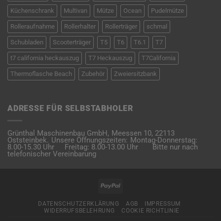
Küchenschrank
Multivan
Mütze
Ocean
Pudelmütze
Rolleraufnahme
Rollerhalter
Rollerträger
schmal
Schubladen
Scooterträger
T5
T6
T6.1
T7
t7 california heckauszug
T7 Heckauszug
T7California
Thermoflasche Beach
Zubehör
Zweiersitzbank
ADRESSE FÜR SELBSTABHOLER
Grünthal Maschinenbau GmbH,
Meessen 10,
22113
Oststeinbek.
Unsere Öffnungszeiten:
Montag-Donnerstag:
8.00-15.30 Uhr
Freitag: 8.00-13.00 Uhr
Bitte nur nach
telefonischer Vereinbarung
PayPal
DATENSCHUTZERKLÄRUNG
AGB
IMPRESSUM
WIDERRUFSBELEHRUNG
COOKIE RICHTLINIE