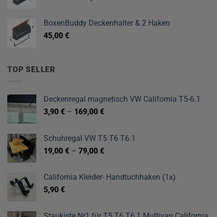
Preis
Preis
war:
ist:
BoxenBuddy Deckenhalter & 2 Haken
249,00 €
199,00 €.
45,00
€
TOP SELLER
Deckenregal magnetisch VW California T5-6.1
3,90
€
–
169,00
€
Schuhregal VW T5 T6 T6.1
19,00
€
–
79,00
€
California Kleider- Handtuchhaken (1x)
5,90
€
Staukiste Nr1 für T5 T6 T6.1 Multivan California