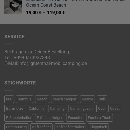
Ocean Coast Beach
19,00
€
–
119,00
€
SERVICE
Bei Fragen zu Deiner Bestellung:
Tel.:
+4940/73927348
E-Mail:
info@gruenthal-mobilcamping.de
STICHWORTE
800
Bambus
Beach
beach camper
Beanie
Bulli
Bullimütze
California
Camping
Campingtisch
Cap
Coast
E-Scooterhalter
E-Scooterträger
Escooter
Eurobox Tisch
Heckauszug
Kaffeefilter
Kaffeefilterhalter
Klapptisch