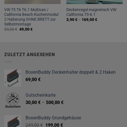
VW T5 T6 T6.1 Multivan /
Deckenregal magnetisch VW
California Beach Küchenmodul
California T5-6.1
2 Halterung OHNE BRETT zur
3,90
€
–
169,00
€
Selbstmontage
Dieses
Ursprünglicher
Aktueller
59,00
€
49,00
€
Produkt
Preis
Preis
weist
war:
ist:
59,00 €
49,00 €.
mehrere
Varianten
auf.
ZULETZT ANGESEHEN
Die
Optionen
BoxenBuddy Deckenhalter doppelt & 2 Haken
können
auf
69,00
€
der
Produktseite
Gutscheinkarte
gewählt
werden
30,00
€
–
500,00
€
BoxenBuddy Grundgehäuse
Ursprünglicher
Aktueller
249,00
€
199,00
€