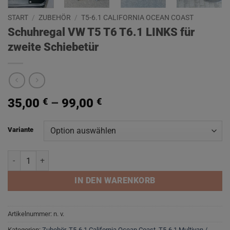
START
/
ZUBEHÖR
/
T5-6.1 CALIFORNIA OCEAN COAST
Schuhregal VW T5 T6 T6.1 LINKS für
zweite Schiebetür
35,00
€
–
99,00
€
Variante
Schuhregal VW T5 T6 T6.1 LINKS für zweite Schiebetür Menge
IN DEN WARENKORB
Artikelnummer:
n. v.
Kategorien:
Zubehör
,
T5-6.1 California Ocean Coast
,
T5-6.1 Multivan /