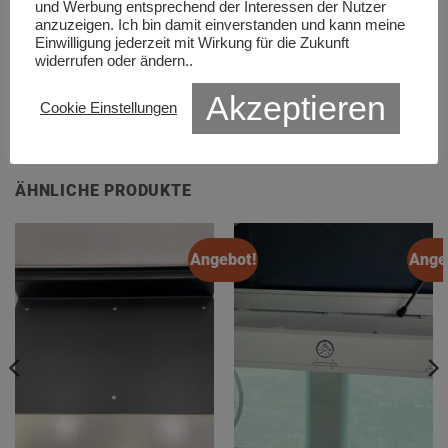
und Werbung entsprechend der Interessen der Nutzer
anzuzeigen. Ich bin damit einverstanden und kann meine
Einwilligung jederzeit mit Wirkung für die Zukunft
widerrufen oder ändern..
Die Montage und die Nutzung ist auf eigene Gefahr, wir
Akzeptieren
haften nicht für Schäden am Fahrzeug oder an Personen.
Cookie Einstellungen
ÄHNLICHE PRODUKTE
Angebot!
Ange